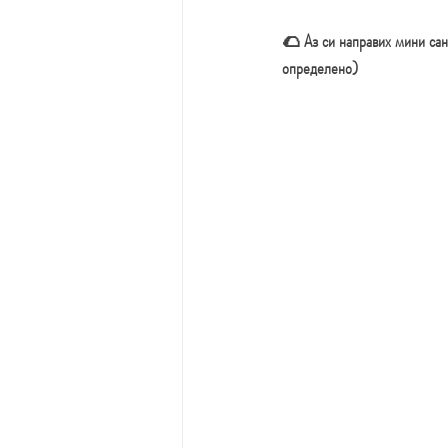
🌮 Аз си направих мини сан
определено)