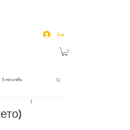
Вход
5 min crafts
кето)