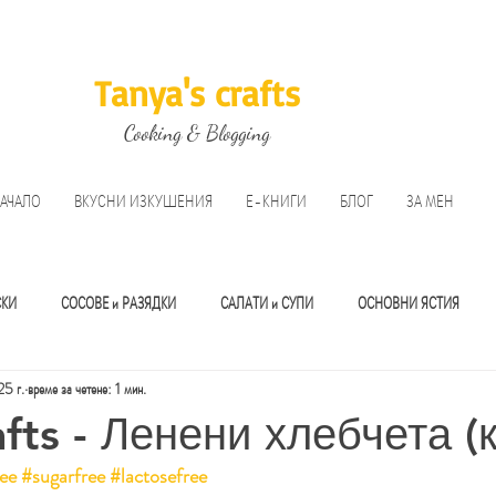
Tanya's crafts
Cooking & Blogging
АЧАЛО
ВКУСНИ ИЗКУШЕНИЯ
Е-КНИГИ
БЛОГ
ЗА МЕН
СКИ
СОСОВЕ и РАЗЯДКИ
САЛАТИ и СУПИ
ОСНОВНИ ЯСТИЯ
5 г.
време за четене: 1 мин.
И
afts - Ленени хлебчета (
ree
#sugarfree
#lactosefree