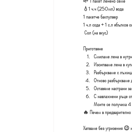
🌱 1 
пакет
ленено
семе
💧1 ч.ч (250мл) вода
1 пакетче бакпулвер
1 ч.л сода + 1 с.л ябълков о
 Сол (на вкус)
Приготвяне
Смиламе лена в нутри
Изсипваме лена в куп
Разбъркваме с лъжица
Отново разбъркваме д
Оставяме настрани з
С навлажнени ръце от
Моите се получиха 4 
🔥 Печем в предварително 
Хапваме без угризения 😉 