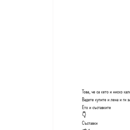
Това, че са кето и ниско к
Вадете купите и лена и ги 
Ето и съставките 
👇
Съставки