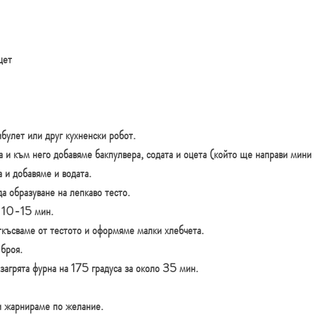
цет
булет или друг кухненски робот.
а и към него добавяме бакпулвера, содата и оцета (който ще направи мини 
 и добавяме и водата.
а образуване на лепкаво тесто.
а 10-15 мин.
късваме от тестото и оформяме малки хлебчета.
броя.
загрята фурна на 175 градуса за около 35 мин.
и жарнираме по желание.