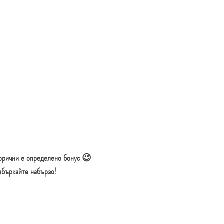
алорични е определено бонус 😉
забъркайте набързо!