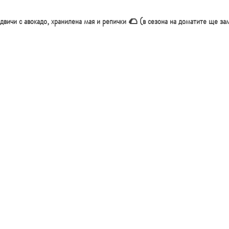
двичи с авокадо, хранилена мая и репички 🌮 (в сезона на доматите ще за