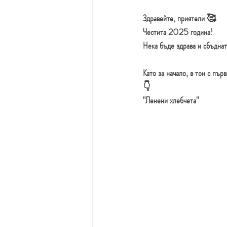
Здравейте, приятели 🥰
Честита
2025
година
! 
Нека бъде здрава и сбъднат
Като за начало, в тон с пъ
👇
"
Ленени
хлебчета
"