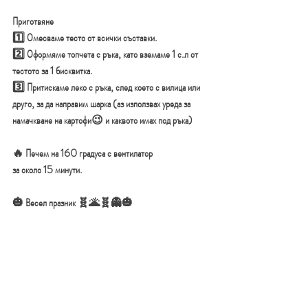
Приготвяне
1️⃣ Омесваме тесто от всички съставки.
2️⃣ Оформяме топчета с ръка, като вземаме 1 с.л от 
тестото за 1 бисквитка.
3️⃣ Притискаме леко с ръка, след което с вилица или 
друго, за да направим шарка (аз използвах уреда за 
намачкване на картофи😉 и каквото имах под ръка)
🔥 Печем на 160 градуса с вентилатор 
за около 15 минути.
🎃 Весел празник 🧬🌋🧬👻🎃