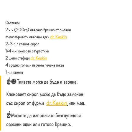
Съставки
2 ч.ч (200гр) овесено брашно от смлени 
пълнозърнести овесени ядки 
dr.Keskin
2-3 с.л кленов сироп
1/4 ч.ч кокосови стърготини
2 шепи стафиди 
dr.Keskin
4 средно големи парчета печена тиква 
1 ч.л канела
☝️🎃Тиквата може да бъде и варена.
Кленовият сироп може да бъде заменен 
със сироп от фурми  
dr.Keskin
или мед.
☝️Можете да използвате безглутенови 
овесени ядки или готово брашно.