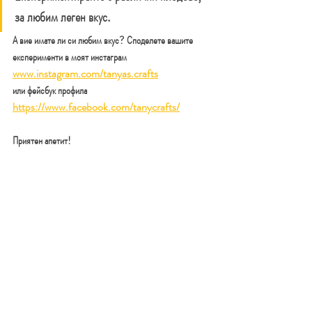
за любим леген вкус.
А вие имате ли си любим вкус? Споделете вашите 
експерименти в моят инстаграм 
www.instagram.com/tanyas.crafts
или фейсбук профила
https://www.facebook.com/tanycrafts/
Приятен апетит!