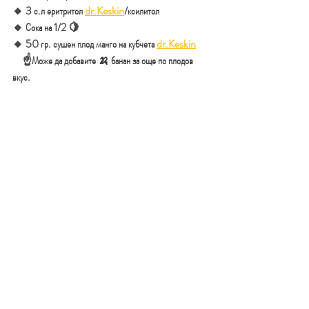
🔸️ 3 с.л еритритол 
dr.Keskin
/ксилитол
🔸️ Сока на 1/2 🍋
🔸️ 50 гр. сушен плод манго на кубчета 
dr.Keskin
     ☝Може да добавите 🍌 банан за още по плодов 
вкус.