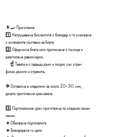
👩‍🍳 Приготвяне
1️⃣ Натрушаваме бисквитите с блендер и ги смесваме 
с останалите съставки за блата.
2️⃣ Оформяме блата като притискаме с лъжица и 
разстиламе равномерно.
     ☝ Тавата е с падащо дъно и покрих със стреч 
фолио дъното и страните.
❄ Оставяме в хладилник за около 20-30 мин, 
докато приготвяме кремовете.
3️⃣ Портокалония крем приготвяме по следния лесен 
начин:
🔸️Обелваме портокалите
🔸️Блендираме ги цели