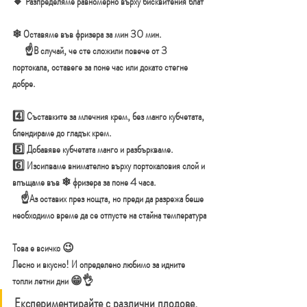
🔸️ Разпределяме равномерно върху бисквитения блат
❄ Оставяме във фризера за мин 30 мин. 
      ☝В случай, че сте сложили повече от 3 
портокала, оставеге за поне час или докато стегне 
добре.
4️⃣ Съставките за млечния крем, без манго кубчетата, 
блендираме до гладък крем.
5️⃣ Добавяве кубчетата манго и разбъркваме.
6️⃣ Изсипваме внимателно върху портокаловия слой и 
впъщаме във ❄ фризера за поне 4 часа.
    ☝Аз оставих през нощта, но преди да разрежа беше 
необходимо време да се отпусте на стайна температура
Това е всичко 😉
Лесно и вкусно! И определено любимо за идните 
топли летни дни 😁👌
Експериментирайте с различни плодове, 