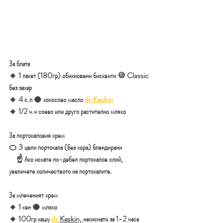
За блата
🔸️ 1 пакет (180гр) обикновени бисквити 🍪 Classic 
без захар
🔸️ 4 с.л 🥥 кокосово масло 
dr.Keskin
🔸️ 1/2 ч.ч соево или друго растително мляко
За портокаловия крем
🍊 3 цели портокала (без кора) блендирани
     ☝ Ако искате по-дебел портокалов слой, 
увеличете количеството на портокалите.
За млеченият крем
🔸️ 1 кен 🥥 мляко
🔸️ 100гр кашу 
dr.
Keskin, 
накиснато за 1-2 часа