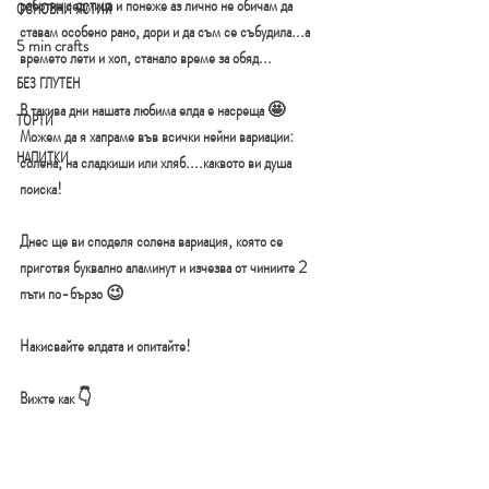
работна седмица и понеже аз лично не обичам да 
ОСНОВНИ ЯСТИЯ
ставам особено рано, дори и да съм се събудила...а 
5 min crafts
времето лети и хоп, станало време за обяд...
БЕЗ ГЛУТЕН
В такива дни нашата любима елда е насреща 🤩 
ТОРТИ
Можем да я хапраме във всички нейни вариации: 
НАПИТКИ
солена, на сладкиши или хляб....каквото ви душа 
поиска!
Днес ще ви споделя солена вариация, която се 
приготвя буквално аламинут и изчезва от чиниите 2 
пъти по-бързо 😉
Накисвайте елдата и опитайте!
Вижте как 👇