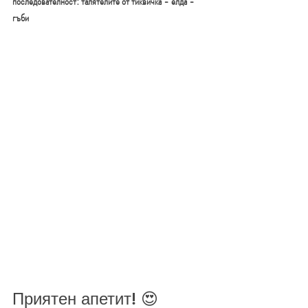
последователност: талятелите от тиквичка - елда - 
гъби
Приятен апетит! 😍