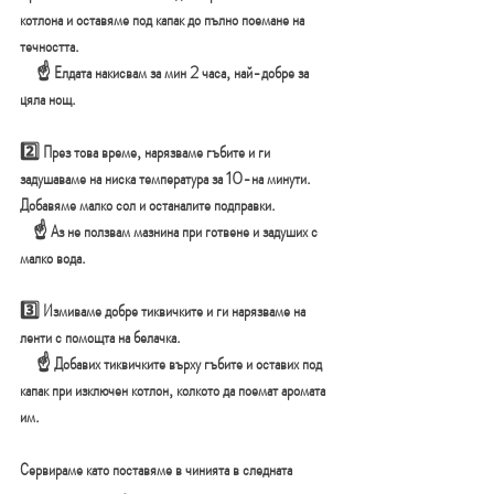
котлона и оставяме под капак до пълно поемане на 
течността.
     ☝ Елдата накисвам за мин 2 часа, най-добре за 
цяла нощ. 
2️⃣ През това време, нарязваме гъбите
и ги 
задушаваме на ниска температура за 10-на минути. 
Добавяме малко сол и останалите подправки.
    ☝ Аз не ползвам мазнина при готвене и задуших с 
малко вода.
3️⃣ Измиваме добре тиквичките и ги нарязваме на 
ленти с помощта на белачка.
     ☝ Добавих тиквичките върху гъбите и оставих под 
капак при изключен котлон, колкото да поемат аромата 
им.
Сервираме като поставяме в чинията в следната 