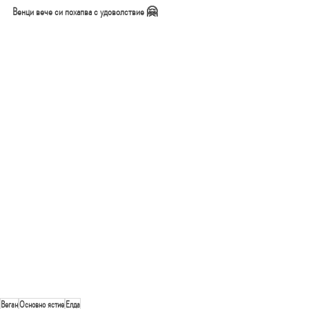
Венци вече си похапва с удоволствие 🤗
Веган
Основно ястие
Елда