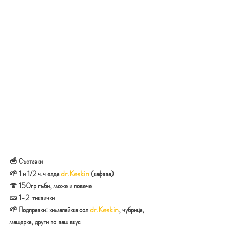
🥣 Съставки
🌱 1 и 1/2 ч.ч елда 
dr.Keskin
 (кафява)
🍄 150гр гъби, може и повече
🥒 1-2  тиквички
🌱 Подправки: хималайкка сол 
dr.Keskin
, чубрица, 
мащерка, други по ваш вкус