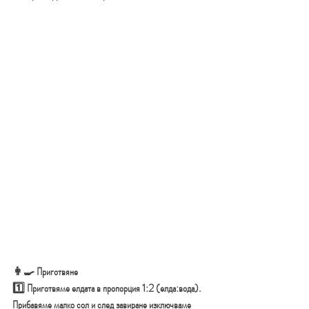
👩‍🍳 Приготвяне
1️⃣ 
Приготвяме елдата в пропорция 1:2 (елда:вода). 
Прибавяме малко сол и след завиране изключваме 