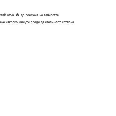
слаб огън 🔥 до поемане на течността
ака няколко минути преди да свалимпот котлона