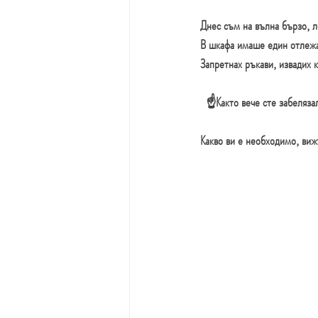
Днес съм на вълна бързо, л
В шкафа имаше един отлежав
Запретнах ръкави, извадих к
  ☝
Както вече сте забеляза
Какво ви е необходимо, виж