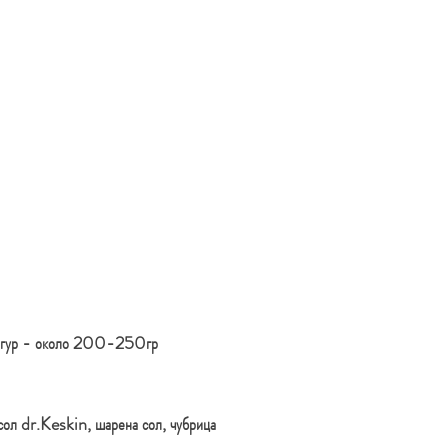
булгур - около 200-250гр
сол dr.Keskin, шарена сол, чубрица