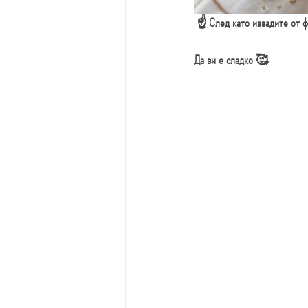
 ☝ След като извадите от 
Да ви е сладко 🥰