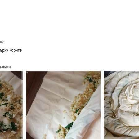
ата
върху корите
тавата