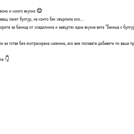
есно и много вкусно 😊 
ащ пакет булгур, на които бях хвърлила око...
орите за баница от хладилника и завъртях една вкусна вита 
"Баница с булгур
ли аз готвя без екстрахирана мазнина, ако вие ползвате добавете по ваша п
те 👇