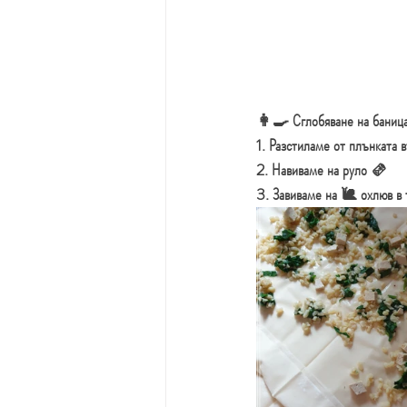
👩‍🍳 Сглобяване на баниц
1. Разстиламе от плънката 
2. Навиваме на руло 🫔
3. Завиваме на 🐌 охлюв в 