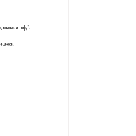
, спанак и тофу".
реценка.