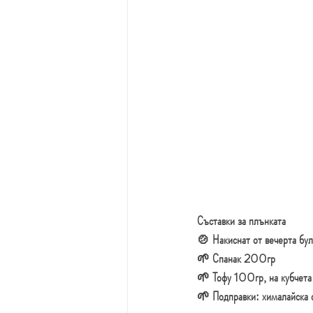
Съставки за плънката
🍲 
Накиснат от вечерта 
🌱 Спанак 200гр
🌱 Тофу 100гр, на кубчета
🌱 Подправки: хималайска 