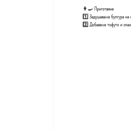
👩‍🍳 
Приготвяне
1️⃣ Задушаваме булгура на 
2️⃣ Добавяме тофуто и спан