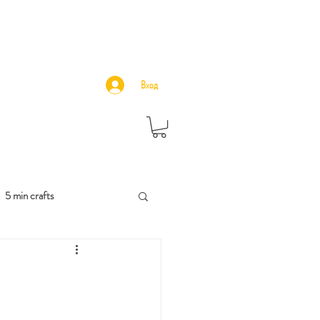
Вход
5 min crafts