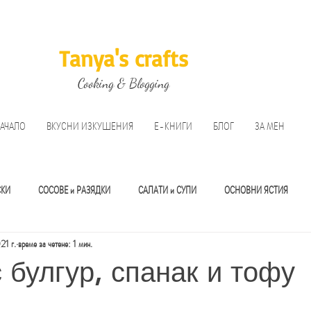
Tanya's crafts
Cooking & Blogging
АЧАЛО
ВКУСНИ ИЗКУШЕНИЯ
Е-КНИГИ
БЛОГ
ЗА МЕН
СКИ
СОСОВЕ и РАЗЯДКИ
САЛАТИ и СУПИ
ОСНОВНИ ЯСТИЯ
1 г.
време за четене: 1 мин.
И
 булгур, спанак и тофу